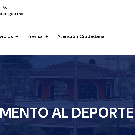
n Ver.
rtin.gob.mx
vicios
Prensa
Atención Ciudadana
ENTO AL DEPORTE 