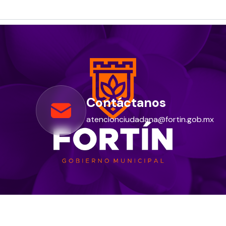
Contáctanos
atencionciudadana@fortin.gob.mx
P
Síguenos: