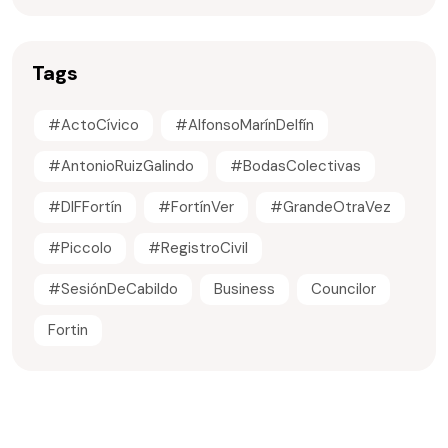
Tags
#ActoCívico
#AlfonsoMarínDelfín
#AntonioRuizGalindo
#BodasColectivas
#DIFFortín
#FortínVer
#GrandeOtraVez
#Piccolo
#RegistroCivil
#SesiónDeCabildo
Business
Councilor
Fortin