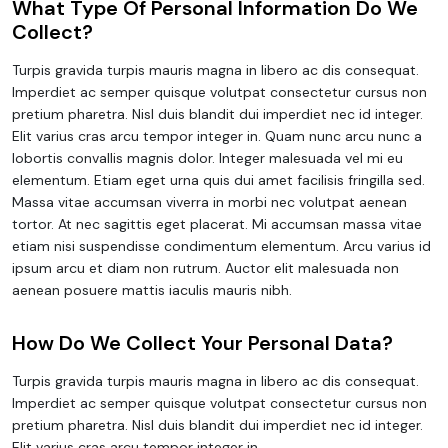
What Type Of Personal Information Do We
Collect?
Turpis gravida turpis mauris magna in libero ac dis consequat.
Imperdiet ac semper quisque volutpat consectetur cursus non
pretium pharetra. Nisl duis blandit dui imperdiet nec id integer.
Elit varius cras arcu tempor integer in. Quam nunc arcu nunc a
lobortis convallis magnis dolor. Integer malesuada vel mi eu
elementum. Etiam eget urna quis dui amet facilisis fringilla sed.
Massa vitae accumsan viverra in morbi nec volutpat aenean
tortor. At nec sagittis eget placerat. Mi accumsan massa vitae
etiam nisi suspendisse condimentum elementum. Arcu varius id
ipsum arcu et diam non rutrum. Auctor elit malesuada non
aenean posuere mattis iaculis mauris nibh.
How Do We Collect Your Personal Data?
Turpis gravida turpis mauris magna in libero ac dis consequat.
Imperdiet ac semper quisque volutpat consectetur cursus non
pretium pharetra. Nisl duis blandit dui imperdiet nec id integer.
Elit varius cras arcu tempor integer in.