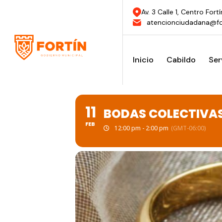
Av. 3 Calle 1, Centro Fortí
atencionciudadana@fo
Inicio
Cabildo
Ser
11
BODAS COLECTIVAS
FEB
12:00 pm - 2:00 pm
(GMT-06:00)