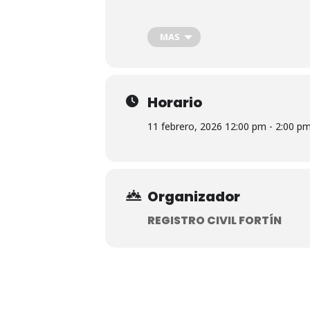
Requisitos:
MAS
Solicitud de registro proporcionada en
Copia certificada de actas de nacim
Horario
11 febrero, 2026 12:00 pm - 2:00 p
CURP verificada de los contrayente
Identificación oficial de los contra
Organizador
Nota: Presentar los documentos menc
REGISTRO CIVIL FORTÍN