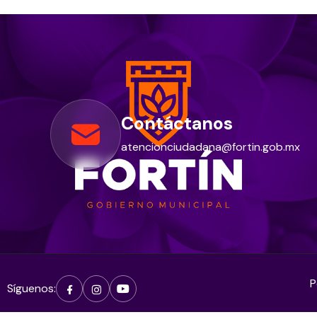
Contáctanos
atencionciudadana@fortin.gob.mx
P
Síguenos: