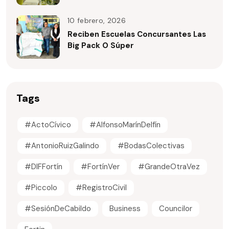
10 febrero, 2026
Reciben Escuelas Concursantes Las
Big Pack O Súper
Tags
#ActoCívico
#AlfonsoMarínDelfín
#AntonioRuizGalindo
#BodasColectivas
#DIFFortín
#FortínVer
#GrandeOtraVez
#Piccolo
#RegistroCivil
#SesiónDeCabildo
Business
Councilor