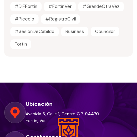
#DIFFortín
#FortínVer
#GrandeOtraVez
#Piccolo
#RegistroCivil
#SesiónDeCabildo
Business
Councilor
Fortin
Ubicación
Avenida 3, Calle 1, Centro C.P. 94470
Fortín, Ver.
Contáctanos