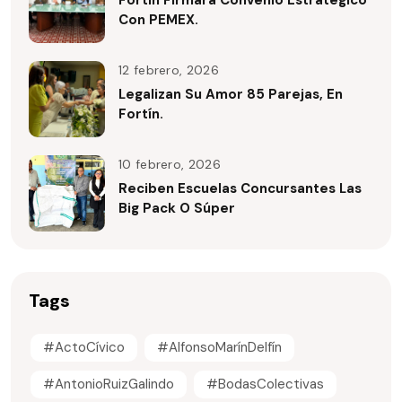
Fortín Firmará Convenio Estratégico
Con PEMEX.
12 febrero, 2026
Legalizan Su Amor 85 Parejas, En
Fortín.
10 febrero, 2026
Reciben Escuelas Concursantes Las
Big Pack O Súper
Tags
#ActoCívico
#AlfonsoMarínDelfín
#AntonioRuizGalindo
#BodasColectivas